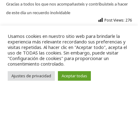
Gracias a todos los que nos acompañasteis y contribuisteis a hacer
de este día un recuerdo inolvidable
Post Views:
276
EquipoHumano
,
FamiliaLCN
,
Industria
,
LCN
,
Personas
,
Talento
,
Usamos cookies en nuestro sitio web para brindarle la
TrabajoEnEquipo
experiencia más relevante recordando sus preferencias y
visitas repetidas. Al hacer clic en "Aceptar todo", acepta el
uso de TODAS las cookies. Sin embargo, puede visitar
"Configuración de cookies" para proporcionar un
consentimiento controlado.
Categorías
Ajustes de privacidad
Aceptar todas
Eventos
News
Entradas Recientes
LCN Know-how de automoción aplicado a nuevos sectores.
Evolucionamos para seguir creciendo.