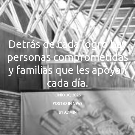
Detrás de cada logro hay
personas comprometidas
y familias que les apoyan
cada día.
JUNIO 30, 2026
POSTED IN
NEWS
BY
ADMIN