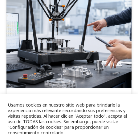
Formacion Equator
Usamos cookies en nuestro sitio web para brindarle la
experiencia más relevante recordando sus preferencias y
Incorporar medios avanzados es importante.
visitas repetidas. Al hacer clic en "Aceptar todo", acepta el
Preparar a las personas para utilizarlos,
uso de TODAS las cookies. Sin embargo, puede visitar
"Configuración de cookies" para proporcionar un
interpretar sus resultados y convertir la
consentimiento controlado.