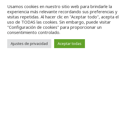
Usamos cookies en nuestro sitio web para brindarle la
experiencia más relevante recordando sus preferencias y
visitas repetidas. Al hacer clic en "Aceptar todo", acepta el
uso de TODAS las cookies. Sin embargo, puede visitar
"Configuración de cookies" para proporcionar un
consentimiento controlado.
–
Política de riesgos laborales
Ajustes de privacidad
Aceptar todas
–
Código de conducta
–
Protocolo de Prevención frente al Acoso Sexual
–
Política Anticorrupción
Aviso Legal
–
Politica de Privacidad
–
Politica de Cookies
–
Canal de
denuncias
Copyright 2021 LCN
Español