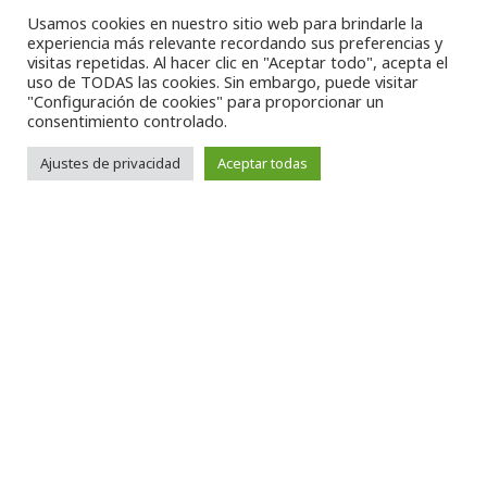
Usamos cookies en nuestro sitio web para brindarle la
experiencia más relevante recordando sus preferencias y
visitas repetidas. Al hacer clic en "Aceptar todo", acepta el
uso de TODAS las cookies. Sin embargo, puede visitar
"Configuración de cookies" para proporcionar un
consentimiento controlado.
–
Política de riesgos laborales
Ajustes de privacidad
Aceptar todas
–
Código de conducta
–
Protocolo de Prevención frente al Acoso Sexual
–
Política Anticorrupción
Aviso Legal
–
Politica de Privacidad
–
Politica de Cookies
–
Canal de
denuncias
Copyright 2021 LCN
Español