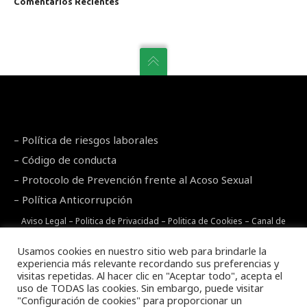
Comentarios Recientes
–
Política de riesgos laborales
–
Código de conducta
–
Protocolo de Prevención frente al Acoso Sexual
–
Política Anticorrupción
Aviso Legal
–
Politica de Privacidad
–
Politica de Cookies
–
Canal de
denuncias
Usamos cookies en nuestro sitio web para brindarle la
experiencia más relevante recordando sus preferencias y
visitas repetidas. Al hacer clic en "Aceptar todo", acepta el
uso de TODAS las cookies. Sin embargo, puede visitar
"Configuración de cookies" para proporcionar un